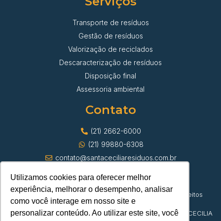
Serviços
Transporte de resíduos
Gestão de resíduos
Valorização de reciclados
Descaracterização de resíduos
Disposição final
Assessoria ambiental
Contato
(21) 2662-6000
(21) 99880-6308
contato@santaceciliaresiduos.com.br
Utilizamos cookies para oferecer melhor
experiência, melhorar o desempenho, analisar
© Santa Cecília Transporte de Resíduos | Todos os direitos
como você interage em nosso site e
reservados
personalizar conteúdo. Ao utilizar este site, você
CNPJ 42.382.879/0001-23 | DEPOSITO DE PAPEL SANTA CECILIA