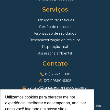
Serviços
Transporte de resíduos
Gestão de resíduos
Valorização de reciclados
Descaracterização de resíduos
Disposição final
Assessoria ambiental
Contato
(21) 2662-6000
(21) 99880-6308
contato@santaceciliaresiduos.com.br
Utilizamos cookies para oferecer melhor
experiência, melhorar o desempenho, analisar
© Santa Cecília Transporte de Resíduos | Todos os direitos
como você interage em nosso site e