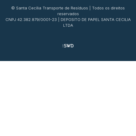
© Santa Cecília Transporte de Resíduos | Todos os direitos
reservados
CNPJ 42.382.879/0001-23 | DEPOSITO DE PAPEL SANTA CECILIA
LTDA