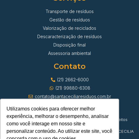
Transporte de resíduos
Gestão de resíduos
Valorização de reciclados
Descaracterização de resíduos
Disposição final
Assessoria ambiental
Contato
(21) 2662-6000
(21) 99880-6308
contato@santaceciliaresiduos.com.br
Utilizamos cookies para oferecer melhor
experiência, melhorar o desempenho, analisar
© Santa Cecília Transporte de Resíduos | Todos os direitos
como você interage em nosso site e
reservados
personalizar conteúdo. Ao utilizar este site, você
CNPJ 42.382.879/0001-23 | DEPOSITO DE PAPEL SANTA CECILIA
LTDA
concorda com o uso de cookies.