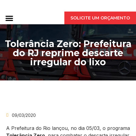
QUEM SOMOS
SOLICITE UM ORÇAMENTO
Tolerância Zero: Prefeitura
do RJ reprime descarte
irregular do lixo
09/03/2020
A Prefeitura do Rio lançou, no dia 05/03, o programa
Tolerância Zero
, para combater o descarte irregular