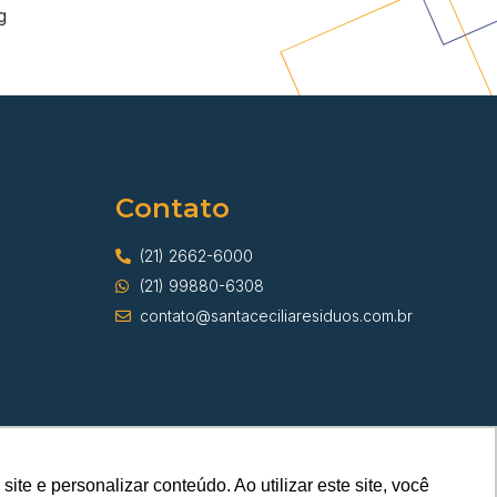
g
Contato
(21) 2662-6000
(21) 99880-6308
contato@santaceciliaresiduos.com.br
e e personalizar conteúdo. Ao utilizar este site, você
s