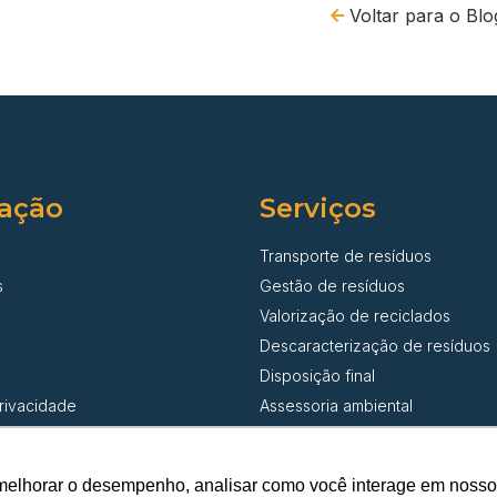
Voltar para o Blo
ação
Serviços
Transporte de resíduos
s
Gestão de resíduos
Valorização de reciclados
Descaracterização de resíduos
Disposição final
privacidade
Assessoria ambiental
melhorar o desempenho, analisar como você interage em nosso sit
© Santa Cecília Transporte de Resíduos | Todos os direitos reservado