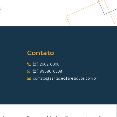
g
Contato
(21) 2662-6000
(21) 99880-6308
contato@santaceciliaresiduos.com.br