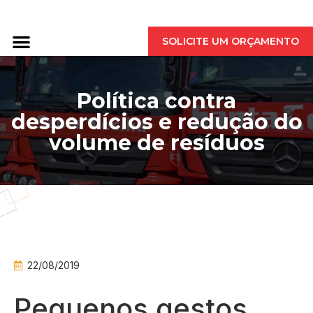
QUEM SOMOS
SOLICITE UM ORÇAMENTO
Política contra
desperdícios e redução do
volume de resíduos
22/08/2019
Pequenos gestos,