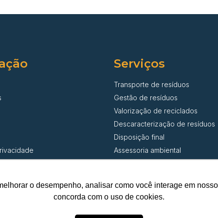
ação
Serviços
Transporte de resíduos
s
Gestão de resíduos
Valorização de reciclados
Descaracterização de resíduos
Disposição final
privacidade
Assessoria ambiental
melhorar o desempenho, analisar como você interage em nosso sit
© Santa Cecília Transporte de Resíduos | Todos os direitos reservado
concorda com o uso de cookies.
CNPJ 42.382.879/0001-23 | DEPOSITO DE PAPEL SANTA CECILIA LTD