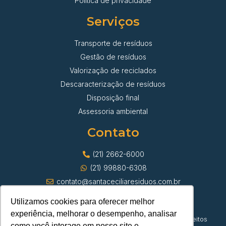
Política de privacidade
Serviços
Transporte de resíduos
Gestão de resíduos
Valorização de reciclados
Descaracterização de resíduos
Disposição final
Assessoria ambiental
Contato
(21) 2662-6000
(21) 99880-6308
contato@santaceciliaresiduos.com.br
Utilizamos cookies para oferecer melhor
experiência, melhorar o desempenho, analisar
© Santa Cecília Transporte de Resíduos | Todos os direitos
como você interage em nosso site e