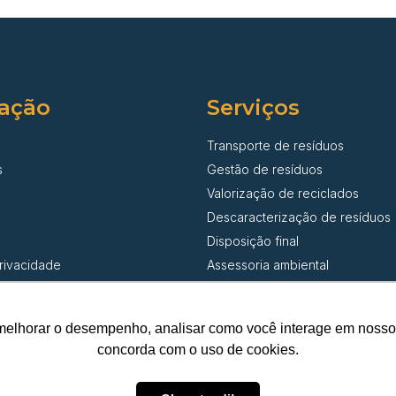
ação
Serviços
Transporte de resíduos
s
Gestão de resíduos
Valorização de reciclados
Descaracterização de resíduos
Disposição final
privacidade
Assessoria ambiental
melhorar o desempenho, analisar como você interage em nosso sit
© Santa Cecília Transporte de Resíduos | Todos os direitos reservado
concorda com o uso de cookies.
CNPJ 42.382.879/0001-23 | DEPOSITO DE PAPEL SANTA CECILIA LTD