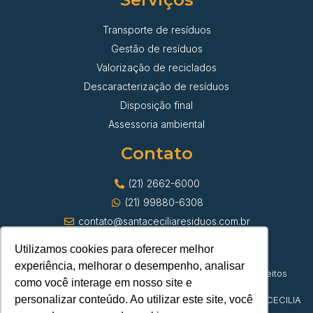
Transporte de resíduos
Gestão de resíduos
Valorização de reciclados
Descaracterização de resíduos
Disposição final
Assessoria ambiental
Contato
(21) 2662-6000
(21) 99880-6308
contato@santaceciliaresiduos.com.br
Utilizamos cookies para oferecer melhor
experiência, melhorar o desempenho, analisar
© Santa Cecília Transporte de Resíduos | Todos os direitos
como você interage em nosso site e
reservados
personalizar conteúdo. Ao utilizar este site, você
CNPJ 42.382.879/0001-23 | DEPOSITO DE PAPEL SANTA CECILIA