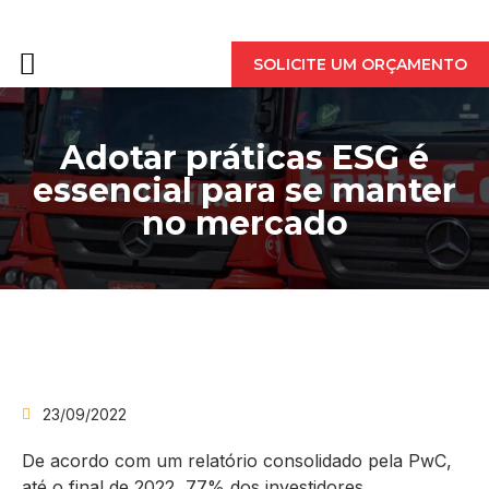
QUEM SOMOS
SOLICITE UM ORÇAMENTO
Adotar práticas ESG é
essencial para se manter
no mercado
23/09/2022
De acordo com um relatório consolidado pela PwC,
até o final de 2022, 77% dos investidores