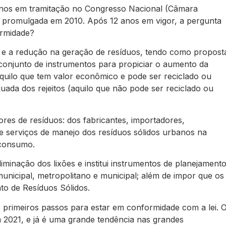
19 anos em tramitação no Congresso Nacional (Câmara
 promulgada em 2010. Após 12 anos em vigor, a pergunta
ormidade?
o e a redução na geração de resíduos, tendo como propost
conjunto de instrumentos para propiciar o aumento da
(aquilo que tem valor econômico e pode ser reciclado ou
uada dos rejeitos (aquilo que não pode ser reciclado ou
ores de resíduos: dos fabricantes, importadores,
 de serviços de manejo dos resíduos sólidos urbanos na
-consumo.
liminação dos lixões e institui instrumentos de planejament
rmunicipal, metropolitano e municipal; além de impor que os
to de Resíduos Sólidos.
primeiros passos para estar em conformidade com a lei. 
 2021, e já é uma grande tendência nas grandes