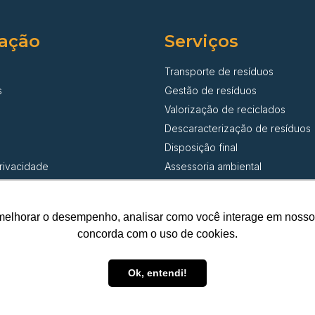
ação
Serviços
Transporte de resíduos
s
Gestão de resíduos
Valorização de reciclados
Descaracterização de resíduos
Disposição final
privacidade
Assessoria ambiental
melhorar o desempenho, analisar como você interage em nosso sit
© Santa Cecília Transporte de Resíduos | Todos os direitos reservado
concorda com o uso de cookies.
CNPJ 42.382.879/0001-23 | DEPOSITO DE PAPEL SANTA CECILIA LTD
Ok, entendi!