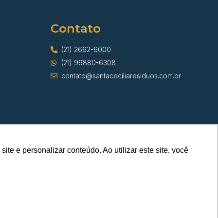
Contato
(21) 2662-6000
(21) 99880-6308
contato@santaceciliaresiduos.com.br
e e personalizar conteúdo. Ao utilizar este site, você
s
A