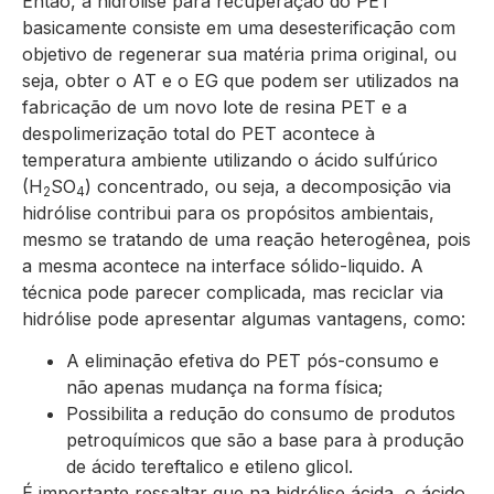
Então, a hidrolise para recuperação do PET
basicamente consiste em uma desesterificação com
objetivo de regenerar sua matéria prima original, ou
seja, obter o AT e o EG que podem ser utilizados na
fabricação de um novo lote de resina PET e a
despolimerização total do PET acontece à
temperatura ambiente utilizando o ácido sulfúrico
(H
SO
) concentrado, ou seja, a decomposição via
2
4
hidrólise contribui para os propósitos ambientais,
mesmo se tratando de uma reação heterogênea, pois
a mesma acontece na interface sólido-liquido. A
técnica pode parecer complicada, mas reciclar via
hidrólise pode apresentar algumas vantagens, como:
A eliminação efetiva do PET pós-consumo e
não apenas mudança na forma física;
Possibilita a redução do consumo de produtos
petroquímicos que são a base para à produção
de ácido tereftalico e etileno glicol.
É importante ressaltar que na hidrólise ácida, o ácido