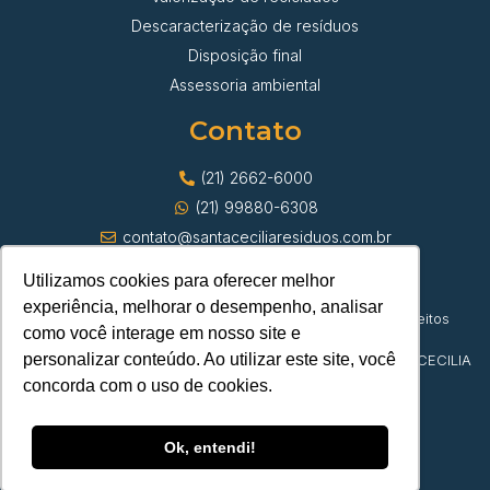
Descaracterização de resíduos
Disposição final
Assessoria ambiental
Contato
(21) 2662-6000
(21) 99880-6308
contato@santaceciliaresiduos.com.br
Utilizamos cookies para oferecer melhor
experiência, melhorar o desempenho, analisar
© Santa Cecília Transporte de Resíduos | Todos os direitos
como você interage em nosso site e
reservados
personalizar conteúdo. Ao utilizar este site, você
CNPJ 42.382.879/0001-23 | DEPOSITO DE PAPEL SANTA CECILIA
LTDA
concorda com o uso de cookies.
Ok, entendi!