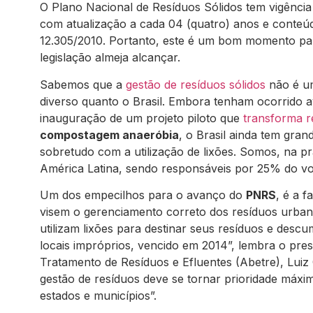
O Plano Nacional de Resíduos Sólidos tem vigência
com atualização a cada 04 (quatro) anos e conteúdo
12.305/2010. Portanto, este é um bom momento par
legislação almeja alcançar.
Sabemos que a
gestão de resíduos sólidos
não é um
diverso quanto o Brasil. Embora tenham ocorrido
inauguração de um projeto piloto que
transforma r
compostagem anaeróbia
, o Brasil ainda tem gran
sobretudo com a utilização de lixões. Somos, na pr
América Latina, sendo responsáveis por 25% do vol
Um dos empecilhos para o avanço do
PNRS
, é a f
visem o gerenciamento correto dos resíduos urbanos 
utilizam lixões para destinar seus resíduos e des
locais impróprios, vencido em 2014”, lembra o pre
Tratamento de Resíduos e Efluentes (Abetre), Luiz
gestão de resíduos deve se tornar prioridade máxi
estados e municípios”.