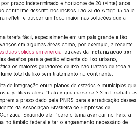
 por prazo indeterminado e horizonte de 20 (vinte) anos,
 conforme descrito nos incisos I ao XI do Artigo 15 da lei
a refletir e buscar um foco maior nas soluções que a
a tarefa fácil, especialmente em um país grande e tão
 avanços em algumas áreas como, por exemplo, a recente
esíduos sólidos em energia
, através da
metanização por
des desafios para a gestão eficiente do lixo urbano,
ática os maiores geradores de lixo não tratado de toda a
ume total de lixo sem tratamento no continente.
alta de integração entre planos de estados e municípios que
e políticas afins. “Fato é que cerca de 3,3 mil prefeitura
cumprem a prazo dado pela PNRS para a erradicação desses
sidente da Associação Brasileira de Empresas de
 Gonzaga. Segundo ele, “para o tema avançar no País, a
ma no âmbito federal e ter o engajamento necessário de