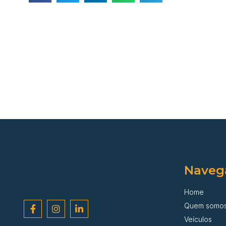
Naveg
Home
Quem somo
Veículos