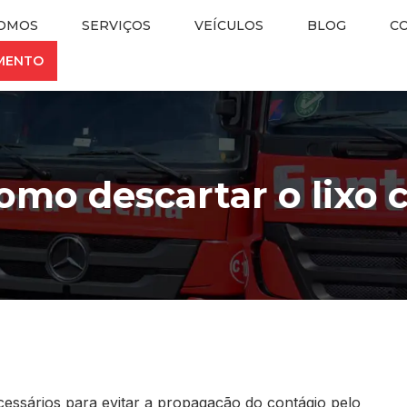
OMOS
SERVIÇOS
VEÍCULOS
BLOG
C
AMENTO
omo descartar o lixo 
ssários para evitar a propagação do contágio pelo