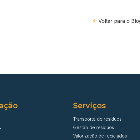
Voltar para o Blo
ação
Serviços
Transporte de resíduos
s
Gestão de resíduos
Valorização de reciclados