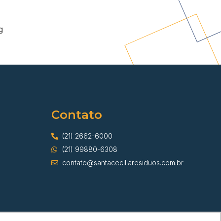
g
Contato
(21) 2662-6000
(21) 99880-6308
contato@santaceciliaresiduos.com.br