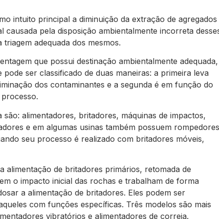
 intuito principal a diminuição da extração de agregados
l causada pela disposição ambientalmente incorreta desse
a triagem adequada dos mesmos.
centagem que possui destinação ambientalmente adequada,
pode ser classificado de duas maneiras: a primeira leva
eliminação dos contaminantes e a segunda é em função do
o processo.
ão: alimentadores, britadores, máquinas de impactos,
 lavadores e em algumas usinas também possuem rompedore
quando seu processo é realizado com britadores móveis,
 a alimentação de britadores primários, retomada de
ebem o impacto inicial das rochas e trabalham de forma
dosar a alimentação de britadores. Eles podem ser
aqueles com funções específicas. Três modelos são mais
imentadores vibratórios e alimentadores de correia.